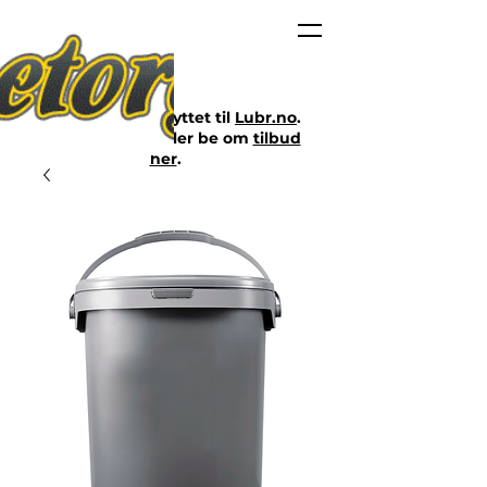
Nettbutikken er flyttet til
Lubr.no
.
Klikk på lenken eller be om
tilbud
her
.