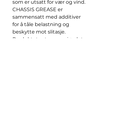
som er utsatt for vær og vind.
CHASSIS GREASE er
sammensatt med additiver
for å tåle belastning og
beskytte mot slitasje.
Produktets yteevne gjør det
til et svært godt egnet
alternativ der det er ønskelig
med utvidede
smøreintervaller. Smørefettet
er lett å pumpe i moderne
sentralsmøringssystemer.
Ved lavere temperaturer
anbefales Chassis Grease Soft
i stedet.
Tester og godkjennelser
Klassifisert som L-XBCIB2 i
henhold til ISO 6743-9 og